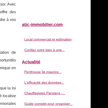
sor. Avec
offre des
dre à vos
atic-immobilier.com
Local commercial et estimation
Confiez votre bien à une...
tation de
ortunités
Actualité
namique en
Penthouse île maurice...
L'efficacité des données...
que la loi
Chauffagistes Parisiens :...
é locative
enioriales
Guide complet pour organiser...