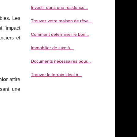
Investir dans une résidence...
bles. Les
Trouvez votre maison de rêve...
nt l’impact
Comment déterminer le bon...
nciers et
Immobilier de luxe à...
Documents nécessaires pour...
Trouver le terrain idéal à...
nior
attire
ssant une