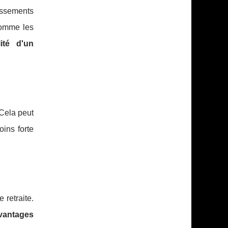
tissements
comme les
lité d'un
 Cela peut
ins forte
 retraite.
vantages