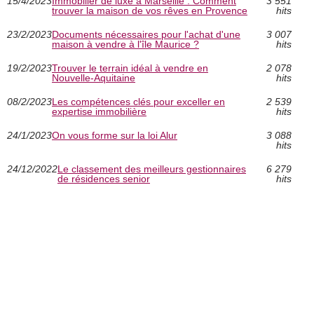
15/4/2023
Immobilier de luxe à Marseille : Comment
3 551
trouver la maison de vos rêves en Provence
hits
23/2/2023
Documents nécessaires pour l'achat d'une
3 007
maison à vendre à l'île Maurice ?
hits
19/2/2023
Trouver le terrain idéal à vendre en
2 078
Nouvelle-Aquitaine
hits
08/2/2023
Les compétences clés pour exceller en
2 539
expertise immobilière
hits
24/1/2023
On vous forme sur la loi Alur
3 088
hits
24/12/2022
Le classement des meilleurs gestionnaires
6 279
de résidences senior
hits