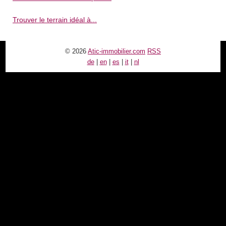
Trouver le terrain idéal à...
© 2026
Atic-immobilier.com
RSS
de
|
en
|
es
|
it
|
nl