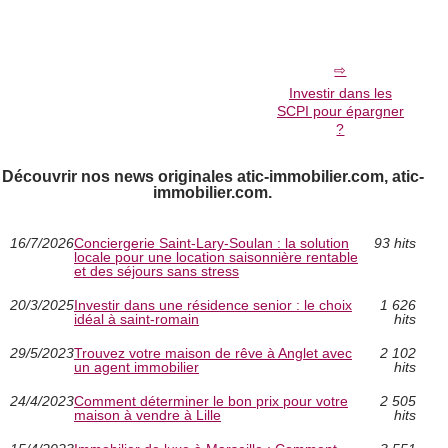
Investir dans les
SCPI pour épargner
?
Découvrir nos news originales atic-immobilier.com, atic-
immobilier.com.
16/7/2026
Conciergerie Saint‑Lary‑Soulan : la solution
93 hits
locale pour une location saisonnière rentable
et des séjours sans stress
20/3/2025
Investir dans une résidence senior : le choix
1 626
idéal à saint-romain
hits
29/5/2023
Trouvez votre maison de rêve à Anglet avec
2 102
un agent immobilier
hits
24/4/2023
Comment déterminer le bon prix pour votre
2 505
maison à vendre à Lille
hits